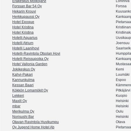
Eräkeskus Molkojärvi
Lohiniva
Forssan Bar 54 Oy
Forssa
Hekarin Krouvi
Kuusanko
Herkkupaussi Oy
Kankaan
Hotel Epoque
Pietarsaa
Hotel Kristina
Kristiina
Hotel Kristina
Kristiina
Hotelli Aquarius
Uusikaup
Hotelli Atrium
Joensuu
Hotelli Laanihovi
Saarisel
Hotelli-Ravintola Otsolan Hovi
Humppil
Hotelli Reissupoika Oy
Kankaan
Hotel Vallonia Garden
Mustasaa
Jokikeskus Oy
Kemi
Kahvi-Pakari
Luumäki
Kannunkulma
Espoo
Kessan Baari
Kämmenn
Kökkön Lomamökit Oy
Pitkäjärvi
Lekkeri
Kuopio
Maxill Oy
Helsinki
mbar
Helsinki
Merikulma Oy
Oulu
Norisushi Bar
Helsinki
Otavan Ravintola Huvikumpu
Otava
Oy Jugend Home Hotel Ab
Pietarsaa