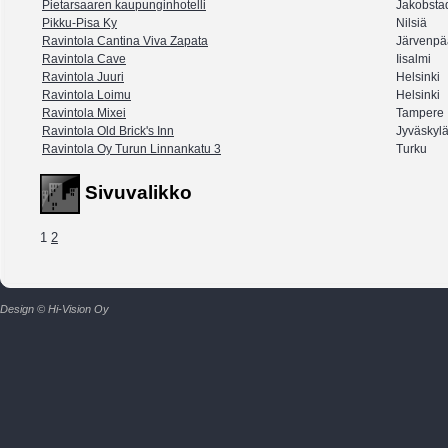
Pietarsaaren kaupunginhotelli
Jakobsta
Pikku-Pisa Ky
Nilsiä
Ravintola Cantina Viva Zapata
Järvenpä
Ravintola Cave
Iisalmi
Ravintola Juuri
Helsinki
Ravintola Loimu
Helsinki
Ravintola Mixei
Tampere
Ravintola Old Brick's Inn
Jyväskyl
Ravintola Oy Turun Linnankatu 3
Turku
Sivuvalikko
1
2
Design © Hi-Vision Oy