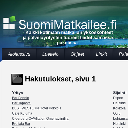
- Kaikki kotimaan matkailun ykköskohteet
ja palveluyritysten tuoreet tiedot samassa
paketissa.
Aloitussivu
Luettelo
Ohjeet
Linkit
Pala
Hakutulokset, sivu 1
Yritys
Sijainti
Bar Fennia
Espoo
Bar Tapasta
Helsinki
BEST WESTERN Hotel Kokkola
Kokkola
Cafe Kuluma
Oulu
Ciderberg Oy/Alitalon Omenaviinitila
Lohjansa
Erottaja Bar
Helsinki