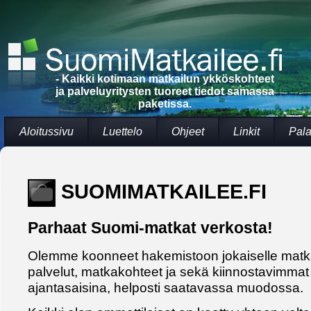
- Kaikki kotimaan matkailun ykköskohteet
ja palveluyritysten tuoreet tiedot samassa
paketissa.
Aloitussivu
Luettelo
Ohjeet
Linkit
Pala
SUOMIMATKAILEE.FI
Parhaat Suomi-matkat verkosta!
Olemme koonneet hakemistoon jokaiselle matkai
palvelut, matkakohteet ja sekä kiinnostavimma
ajantasaisina, helposti saatavassa muodossa.