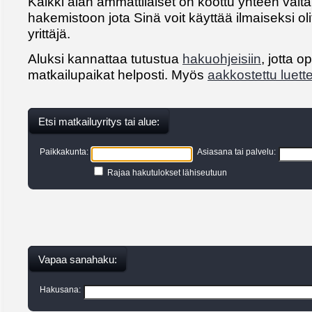
Kaikki alan ammattilaiset on koottu yhteen valt
hakemistoon jota Sinä voit käyttää ilmaiseksi oli
yrittäjä.
Aluksi kannattaa tutustua
hakuohjeisiin
, jotta 
matkailupaikat helposti. Myös
aakkostettu luet
Etsi matkailuyritys tai alue:
Paikkakunta:
Asiasana tai palvelu:
Rajaa hakutulokset lähiseutuun
Vapaa sanahaku:
Hakusana: