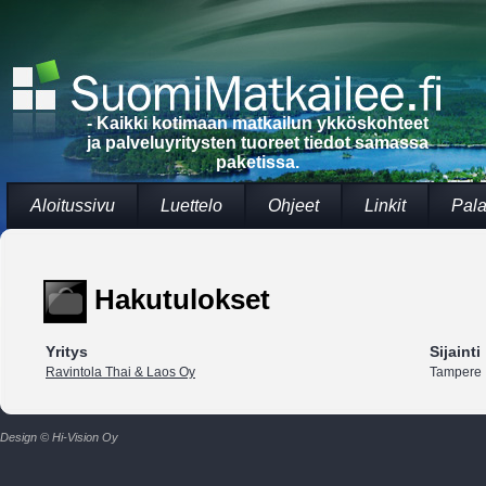
- Kaikki kotimaan matkailun ykköskohteet
ja palveluyritysten tuoreet tiedot samassa
paketissa.
Aloitussivu
Luettelo
Ohjeet
Linkit
Pala
Hakutulokset
Yritys
Sijainti
Ravintola Thai & Laos Oy
Tampere
Design © Hi-Vision Oy