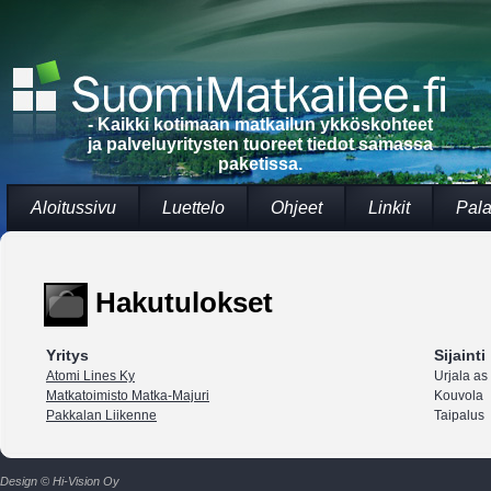
- Kaikki kotimaan matkailun ykköskohteet
ja palveluyritysten tuoreet tiedot samassa
paketissa.
Aloitussivu
Luettelo
Ohjeet
Linkit
Pala
Hakutulokset
Yritys
Sijainti
Atomi Lines Ky
Urjala as
Matkatoimisto Matka-Majuri
Kouvola
Pakkalan Liikenne
Taipalus
Design © Hi-Vision Oy