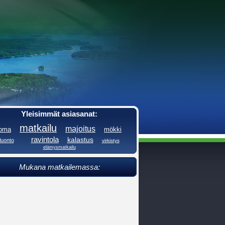
Yleisimmät asiasanat:
matkailu
majoitus
loma
mökki
ravintola
kalastus
luonto
virkistys
elämysmatkailu
Mukana matkailemassa: