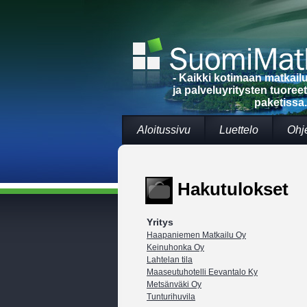
- Kaikki kotimaan matkai
ja palveluyritysten tuoree
paketissa.
Aloitussivu
Luettelo
Ohj
Hakutulokset
Yritys
Haapaniemen Matkailu Oy
Keinuhonka Oy
Lahtelan tila
Maaseutuhotelli Eevantalo Ky
Metsänväki Oy
Tunturihuvila