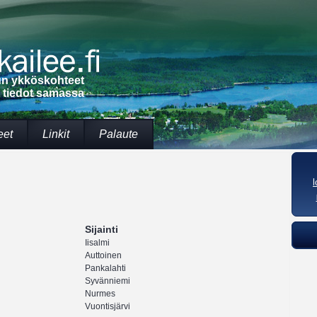
lun ykköskohteet
t tiedot samassa
eet
Linkit
Palaute
Sijainti
Iisalmi
Auttoinen
Pankalahti
Syvänniemi
Nurmes
Vuontisjärvi