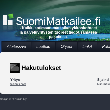
- Kaikki kotimaan matkailun ykköskohteet
ja palveluyritysten tuoreet tiedot samassa
paketissa.
Aloitussivu
Luettelo
Ohjeet
Linkit
Pala
Hakutulokset
Yritys
Sijainti
feeniks café
Riihimäki
Design © Hi-Vision Oy