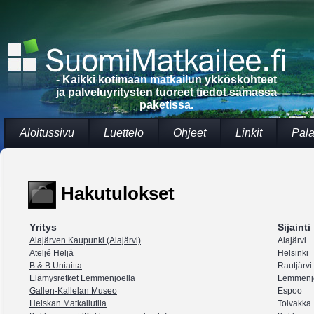
- Kaikki kotimaan matkailun ykköskohteet
ja palveluyritysten tuoreet tiedot samassa
paketissa.
Aloitussivu
Luettelo
Ohjeet
Linkit
Pala
Hakutulokset
Yritys
Sijainti
Alajärven Kaupunki (Alajärvi)
Alajärvi
Ateljé Heljä
Helsinki
B & B Uniaitta
Rautjärvi
Elämysretket Lemmenjoella
Lemmenj
Gallen-Kallelan Museo
Espoo
Heiskan Matkailutila
Toivakka