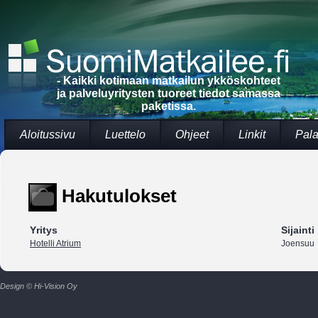
- Kaikki kotimaan matkailun ykköskohteet
ja palveluyritysten tuoreet tiedot samassa
paketissa.
Aloitussivu
Luettelo
Ohjeet
Linkit
Pala
Hakutulokset
Yritys
Sijainti
Hotelli Atrium
Joensuu
Design © Hi-Vision Oy