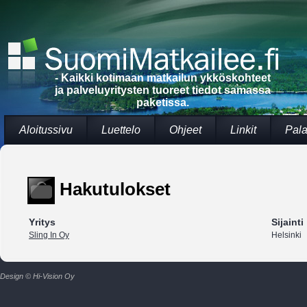
- Kaikki kotimaan matkailun ykköskohteet
ja palveluyritysten tuoreet tiedot samassa
paketissa.
Aloitussivu
Luettelo
Ohjeet
Linkit
Pala
Hakutulokset
Yritys
Sijainti
Sling In Oy
Helsinki
Design © Hi-Vision Oy