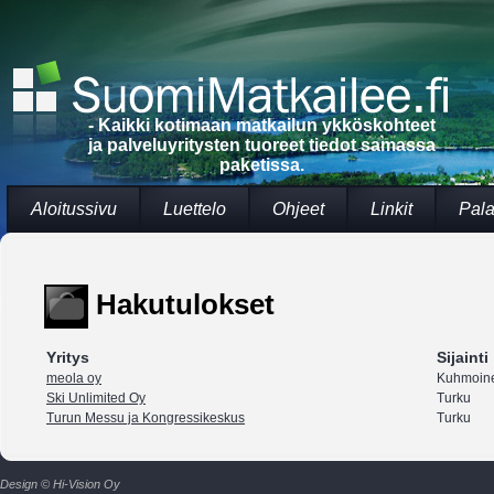
- Kaikki kotimaan matkailun ykköskohteet
ja palveluyritysten tuoreet tiedot samassa
paketissa.
Aloitussivu
Luettelo
Ohjeet
Linkit
Pala
Hakutulokset
Yritys
Sijainti
meola oy
Kuhmoin
Ski Unlimited Oy
Turku
Turun Messu ja Kongressikeskus
Turku
Design © Hi-Vision Oy