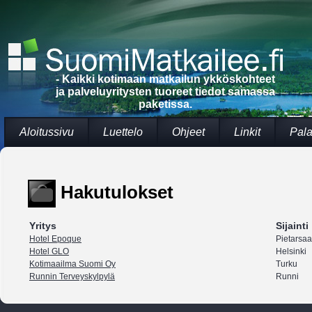
- Kaikki kotimaan matkailun ykköskohteet
ja palveluyritysten tuoreet tiedot samassa
paketissa.
Aloitussivu
Luettelo
Ohjeet
Linkit
Pala
Hakutulokset
Yritys
Sijainti
Hotel Epoque
Pietarsaa
Hotel GLO
Helsinki
Kotimaailma Suomi Oy
Turku
Runnin Terveyskylpylä
Runni