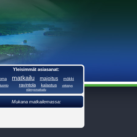
Yleisimmät asiasanat:
matkailu
majoitus
loma
mökki
ravintola
kalastus
luonto
virkistys
elämysmatkailu
Mukana matkailemassa: