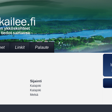
lun ykköskohteet
t tiedot samassa
eet
Linkit
Palaute
Sijainti
Kalajoki
Kalajoki
Metsä