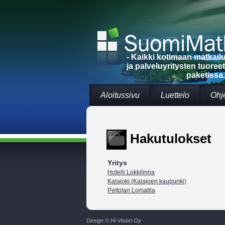
- Kaikki kotimaan matkai
ja palveluyritysten tuoree
paketissa.
Aloitussivu
Luettelo
Ohj
Hakutulokset
Yritys
Hotelli Lokkilinna
Kalajoki (Kalajoen kaupunki)
Peltolan Lomatila
Design © Hi-Vision Oy