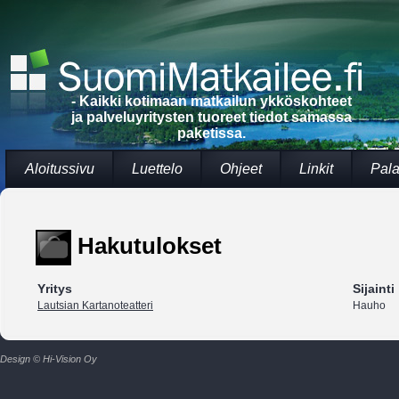
- Kaikki kotimaan matkailun ykköskohteet
ja palveluyritysten tuoreet tiedot samassa
paketissa.
Aloitussivu
Luettelo
Ohjeet
Linkit
Pala
Hakutulokset
Yritys
Sijainti
Lautsian Kartanoteatteri
Hauho
Design © Hi-Vision Oy