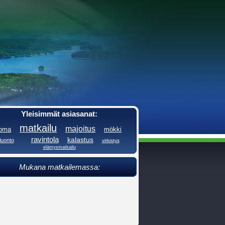
Yleisimmät asiasanat:
matkailu
majoitus
loma
mökki
ravintola
kalastus
luonto
virkistys
elämysmatkailu
Mukana matkailemassa: