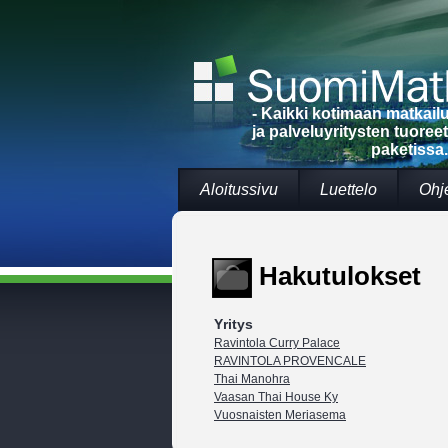
- Kaikki kotimaan matkai
ja palveluyritysten tuoree
paketissa.
Aloitussivu
Luettelo
Ohj
Hakutulokset
Yritys
Ravintola Curry Palace
RAVINTOLA PROVENCALE
Thai Manohra
Vaasan Thai House Ky
Vuosnaisten Meriasema