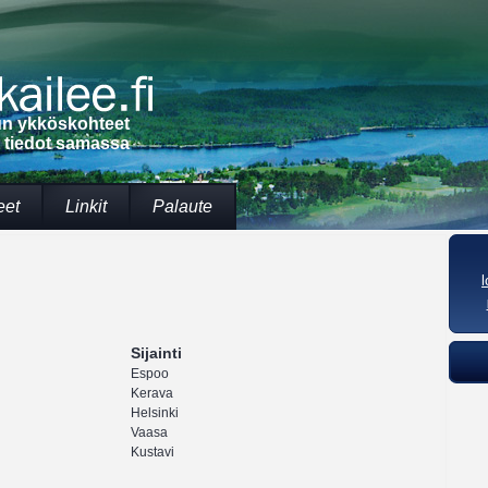
lun ykköskohteet
t tiedot samassa
eet
Linkit
Palaute
Sijainti
Espoo
Kerava
Helsinki
Vaasa
Kustavi