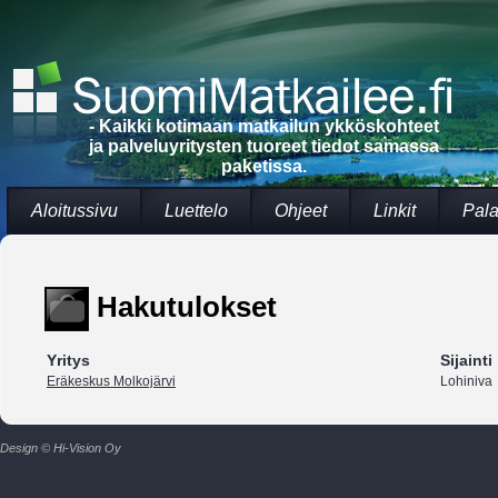
- Kaikki kotimaan matkailun ykköskohteet
ja palveluyritysten tuoreet tiedot samassa
paketissa.
Aloitussivu
Luettelo
Ohjeet
Linkit
Pala
Hakutulokset
Yritys
Sijainti
Eräkeskus Molkojärvi
Lohiniva
Design © Hi-Vision Oy