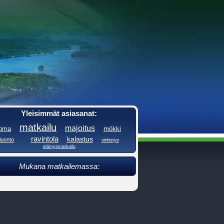
Yleisimmät asiasanat:
matkailu
majoitus
loma
mökki
ravintola
kalastus
luonto
virkistys
elämysmatkailu
Mukana matkailemassa: