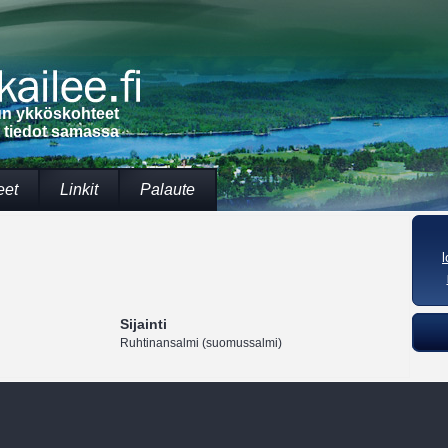
lun ykköskohteet
t tiedot samassa
eet
Linkit
Palaute
Sijainti
Ruhtinansalmi (suomussalmi)