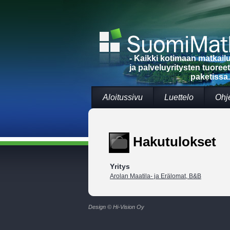
- Kaikki kotimaan matkai
ja palveluyritysten tuoree
paketissa.
Aloitussivu
Luettelo
Ohj
Hakutulokset
Yritys
Arolan Maatila- ja Erälomat, B&B
Design © Hi-Vision Oy