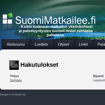
- Kaikki kotimaan matkailun ykköskohteet
ja palveluyritysten tuoreet tiedot samassa
paketissa.
Aloitussivu
Luettelo
Ohjeet
Linkit
Pala
Hakutulokset
Yritys
Sijainti
Salmitalo
Leppävir
Design © Hi-Vision Oy