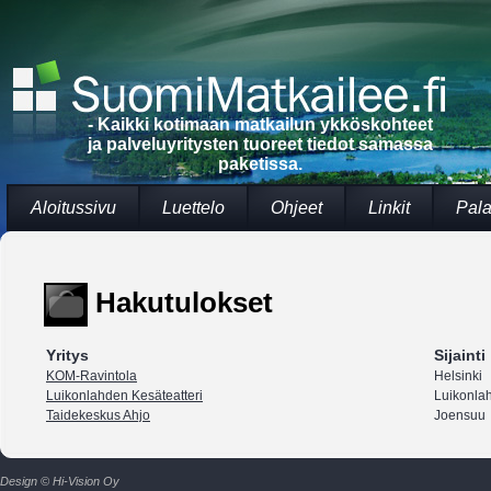
- Kaikki kotimaan matkailun ykköskohteet
ja palveluyritysten tuoreet tiedot samassa
paketissa.
Aloitussivu
Luettelo
Ohjeet
Linkit
Pala
Hakutulokset
Yritys
Sijainti
KOM-Ravintola
Helsinki
Luikonlahden Kesäteatteri
Luikonlah
Taidekeskus Ahjo
Joensuu
Design © Hi-Vision Oy