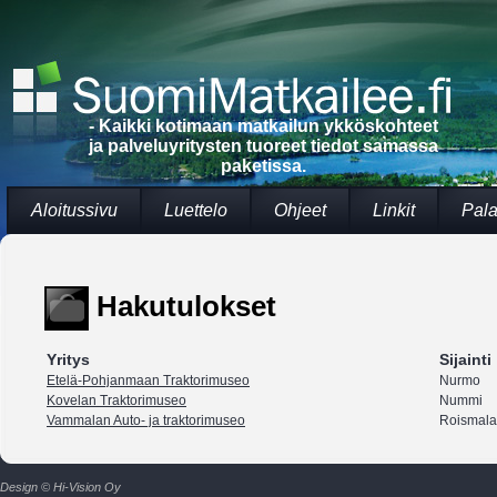
- Kaikki kotimaan matkailun ykköskohteet
ja palveluyritysten tuoreet tiedot samassa
paketissa.
Aloitussivu
Luettelo
Ohjeet
Linkit
Pala
Hakutulokset
Yritys
Sijainti
Etelä-Pohjanmaan Traktorimuseo
Nurmo
Kovelan Traktorimuseo
Nummi
Vammalan Auto- ja traktorimuseo
Roismala
Design © Hi-Vision Oy