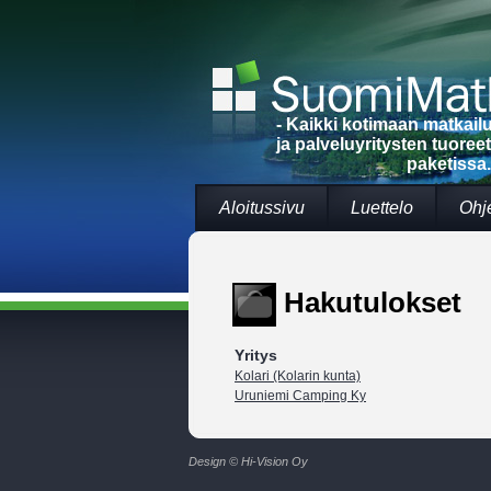
- Kaikki kotimaan matkai
ja palveluyritysten tuoree
paketissa.
Aloitussivu
Luettelo
Ohj
Hakutulokset
Yritys
Kolari (Kolarin kunta)
Uruniemi Camping Ky
Design © Hi-Vision Oy