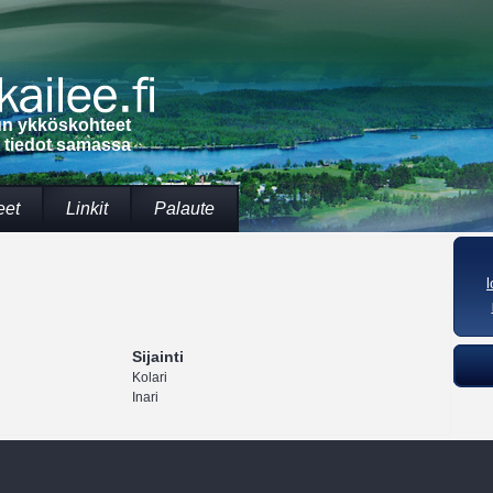
lun ykköskohteet
t tiedot samassa
eet
Linkit
Palaute
Sijainti
Kolari
Inari