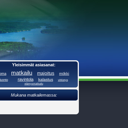
Yleisimmät asiasanat:
matkailu
majoitus
loma
mökki
ravintola
kalastus
luonto
virkistys
elämysmatkailu
Mukana matkailemassa: