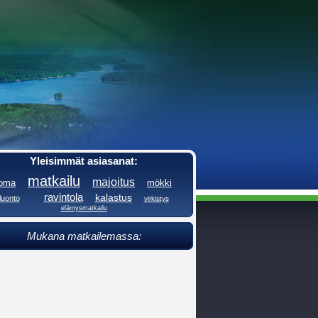
Yleisimmät asiasanat:
matkailu
majoitus
loma
mökki
ravintola
kalastus
luonto
virkistys
elämysmatkailu
Mukana matkailemassa: