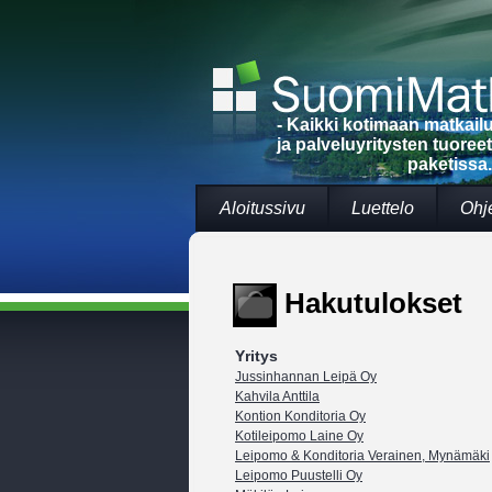
- Kaikki kotimaan matkai
ja palveluyritysten tuoree
paketissa.
Aloitussivu
Luettelo
Ohj
Hakutulokset
Yritys
Jussinhannan Leipä Oy
Kahvila Anttila
Kontion Konditoria Oy
Kotileipomo Laine Oy
Leipomo & Konditoria Verainen, Mynämäki
Leipomo Puustelli Oy