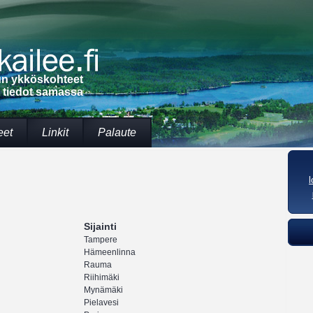
lun ykköskohteet
t tiedot samassa
eet
Linkit
Palaute
Sijainti
Tampere
Hämeenlinna
Rauma
Riihimäki
Mynämäki
Pielavesi