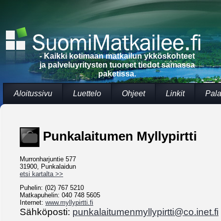
- Kaikki kotimaan matkailun ykköskohteet
ja palveluyritysten tuoreet tiedot samassa
paketissa.
Aloitussivu
Luettelo
Ohjeet
Linkit
Pala
Punkalaitumen Myllypirtti
Murronharjuntie 577
31900, Punkalaidun
etsi kartalta >>
Puhelin: (02) 767 5210
Matkapuhelin: 040 748 5605
Internet:
www.myllypirtti.fi
Sähköposti:
punkalaitumenmyllypirtti@co.inet.fi