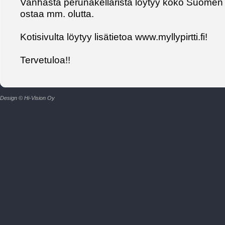
Vanhasta perunakellarista löytyy koko Suomen p
ostaa mm. olutta.
Kotisivulta löytyy lisätietoa www.myllypirtti.fi!
Tervetuloa!!
Design © Hi-Vision Oy