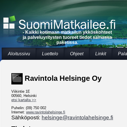
- Kaikki kotimaan matkailun ykköskohteet
ja palveluyritysten tuoreet tiedot samassa
paketissa.
Aloitussivu
Luettelo
Ohjeet
Linkit
Pala
Ravintola Helsinge Oy
Viikintie 1E
00560, Helsinki
etsi kartalta >>
Puhelin: (09) 750 002
Internet:
www.ravintolahelsinge.fi
Sähköposti:
helsinge@ravintolahelsinge.fi