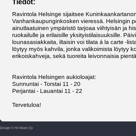
Tiedot:
Ravintola Helsinge sijaitsee Kuninkaankartano
Vanhankaupunginkosken vieressä. Helsingin p
ainutlaatuinen ympäristö tarjoaa viihtyisän ja hist
ruokailulle ja erilaisille yksityistilaisuuksille. Päi
lounasasiakkaita, iltaisin voi tilata á la carte -list
löytyy myös kahvila, jonka valikoimista löytyy k
erikoiskahveja, sekä tuoreita leivonnaisia pient
Ravintola Helsingen aukioloajat:
Sunnuntai - Torstai 11 - 20
Perjantai - Lauantai 11 - 22
Tervetuloa!
Design © Hi-Vision Oy