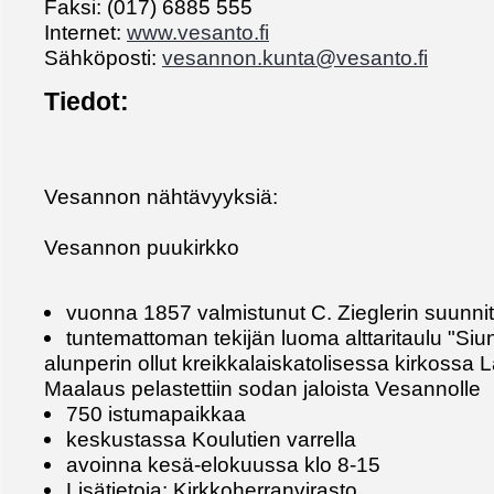
Faksi: (017) 6885 555
Internet:
www.vesanto.fi
Sähköposti:
vesannon.kunta@vesanto.fi
Tiedot:
Vesannon nähtävyyksiä:
Vesannon puukirkko
vuonna 1857 valmistunut C. Zieglerin suunni
tuntemattoman tekijän luoma alttaritaulu "Si
alunperin ollut kreikkalaiskatolisessa kirkossa 
Maalaus pelastettiin sodan jaloista Vesannolle
750 istumapaikkaa
keskustassa Koulutien varrella
avoinna kesä-elokuussa klo 8-15
Lisätietoja: Kirkkoherranvirasto