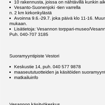
10 rakennusta, joissa on nähtävillä kunkin a
Vesanto-Suonenjoki -tien varrella
n. 2 km kirkonkylästä
Avoinna 9.6.-29.7. joka päivä klo 11-16. Mu
mukaan.
Lisätietoja: Vesannon torppari-museo/Vesann
Puh. 040-707 3185
Suoramyyntipiste Vestori
Keskustie 14, puh. 040 577 9878
maaseututuotteiden ja käsitöiden suoramyynt
matkailuinfo
Vesannon käsityökeskus