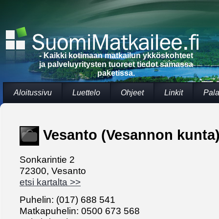
- Kaikki kotimaan matkailun ykköskohteet
ja palveluyritysten tuoreet tiedot samassa
paketissa.
Aloitussivu
Luettelo
Ohjeet
Linkit
Pala
Vesanto (Vesannon kunta
Sonkarintie 2
72300, Vesanto
etsi kartalta >>
Puhelin: (017) 688 541
Matkapuhelin: 0500 673 568