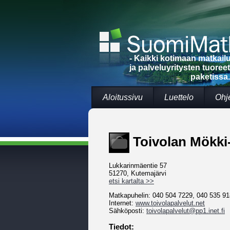
- Kaikki kotimaan matkai
ja palveluyritysten tuoree
paketissa.
Aloitussivu
Luettelo
Ohj
Toivolan Mökki-
Lukkarinmäentie 57
51270, Kutemajärvi
etsi kartalta >>
Matkapuhelin: 040 504 7229, 040 535 9
Internet:
www.toivolapalvelut.net
Sähköposti:
toivolapalvelut@pp1.inet.fi
Tiedot: