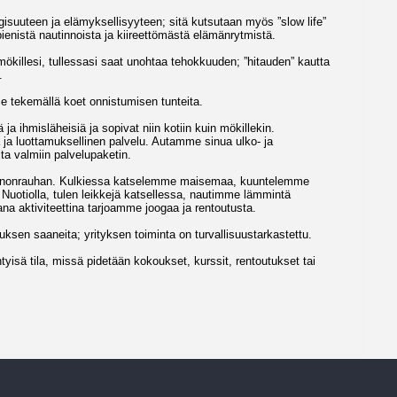
isuuteen ja elämyksellisyyteen; sitä kutsutaan myös ”slow life”
pienistä nautinnoista ja kiireettömästä elämänrytmistä.
mökillesi, tullessasi saat unohtaa tehokkuuden; ”hitauden” kautta
.
e tekemällä koet onnistumisen tunteita.
ja ihmisläheisiä ja sopivat niin kotiin kuin mökillekin.
a luottamuksellinen palvelu. Autamme sinua ulko- ja
ta valmiin palvelupaketin.
uonnonrauhan. Kulkiessa katselemme maisemaa, kuuntelemme
 Nuotiolla, tulen leikkejä katsellessa, nautimme lämmintä
na aktiviteettina tarjoamme joogaa ja rentoutusta.
uksen saaneita; yrityksen toiminta on turvallisuustarkastettu.
yisä tila, missä pidetään kokoukset, kurssit, rentoutukset tai