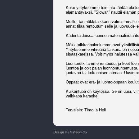
Koko yrityksemme toiminta tähtää ekolog
elämäntavaksi. ”Slowari” nauttii elämän 
Meille, tai mökkitalkkarin valmistamalle 
annat tilaa rentoutumiselle ja luovuudelle
Kädentaidoissa luonnonmateriaaleista its
Mökkitalkkaripalvelumme ovat yksilöllisiä 
Yrityksemme vihreänä lankana on nopea j
sisäaskareissa. Voit myös halutessa vali
Luontoretkillämme rentoudut ja koet l
luontoa ja opit palan luonnontuntemusta.
juotavaa tai kokonaisen aterian. Uusimpa
Oppaat ovat erä- ja luonto-oppaan koulut
Kuikantupa on käytössä. Se on uusi, viiht
vaikkapa karaoke.
Terveisin: Timo ja Heli
Design © Hi-Vision Oy