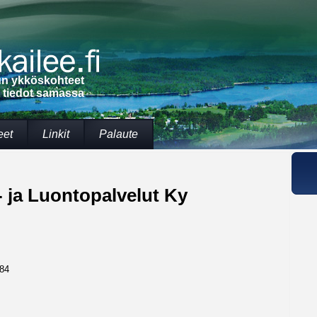
lun ykköskohteet
t tiedot samassa
eet
Linkit
Palaute
 ja Luontopalvelut Ky
184