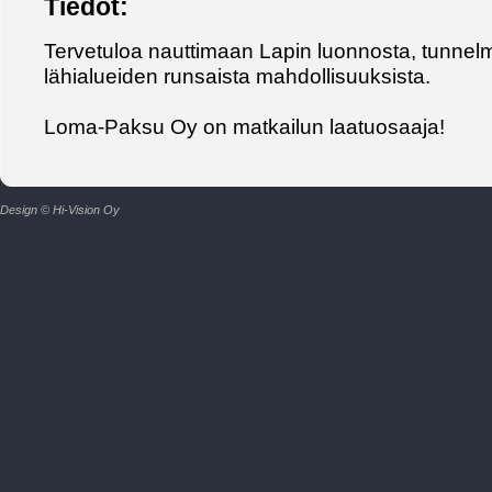
Tiedot:
Tervetuloa nauttimaan Lapin luonnosta, tunnelmall
lähialueiden runsaista mahdollisuuksista.
Loma-Paksu Oy on matkailun laatuosaaja!
Design © Hi-Vision Oy