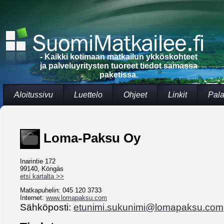
- Kaikki kotimaan matkailun ykköskohteet
ja palveluyritysten tuoreet tiedot samassa
paketissa.
Aloitussivu
Luettelo
Ohjeet
Linkit
Pala
Loma-Paksu Oy
Inarintie 172
99140, Köngäs
etsi kartalta >>
Matkapuhelin: 045 120 3733
Internet:
www.lomapaksu.com
Sähköposti:
etunimi.sukunimi@lomapaksu.com