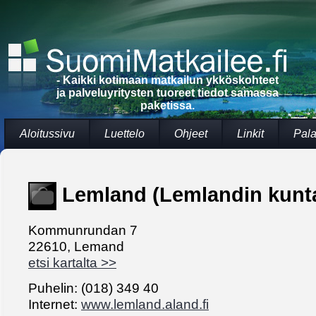
- Kaikki kotimaan matkailun ykköskohteet
ja palveluyritysten tuoreet tiedot samassa
paketissa.
Aloitussivu
Luettelo
Ohjeet
Linkit
Pala
Lemland (Lemlandin kunt
Kommunrundan 7
22610, Lemand
etsi kartalta >>
Puhelin: (018) 349 40
Internet:
www.lemland.aland.fi