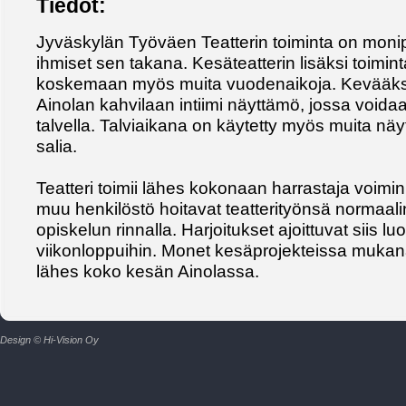
Tiedot:
Jyväskylän Työväen Teatterin toiminta on moni
ihmiset sen takana. Kesäteatterin lisäksi toimin
koskemaan myös muita vuodenaikoja. Kevääksi
Ainolan kahvilaan intiimi näyttämö, jossa voidaa
talvella. Talviaikana on käytetty myös muita näyt
salia.
Teatteri toimii lähes kokonaan harrastaja voimin.
muu henkilöstö hoitavat teatterityönsä normaali
opiskelun rinnalla. Harjoitukset ajoittuvat siis luo
viikonloppuihin. Monet kesäprojekteissa mukana
lähes koko kesän Ainolassa.
Design © Hi-Vision Oy