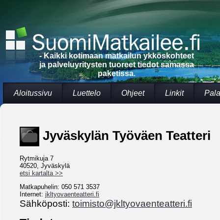
- Kaikki kotimaan matkailun ykköskohteet
ja palveluyritysten tuoreet tiedot samassa
paketissa.
Aloitussivu
Luettelo
Ohjeet
Linkit
Pala
Jyväskylän Työväen Teatteri
Rytmikuja 7
40520, Jyväskylä
etsi kartalta >>
Matkapuhelin: 050 571 3537
Internet:
jkltyovaenteatteri.fi
Sähköposti:
toimisto@jkltyovaenteatteri.fi