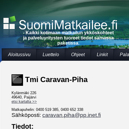
- Kaikki kotimaan matkailun ykköskohteet
ja palveluyritysten tuoreet tiedot samassa
paketissa.
Aloitussivu
Luettelo
Ohjeet
Linkit
Pala
Tmi Caravan-Piha
Kylänmäki 226
49640, Paijärvi
etsi kartalta >>
Matkapuhelin: 0400 519 385, 0400 652 338
Sähköposti:
caravan.piha@pp.inet.fi
Tiedot: