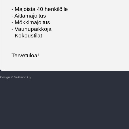
- Majoista 40 henkilölle
- Aittamajoitus
- Mökkimajoitus
- Vaunupaikkoja
- Kokoustilat
Tervetuloa!
Design © Hi-Vision Oy