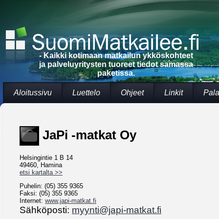
- Kaikki kotimaan matkailun ykköskohteet
ja palveluyritysten tuoreet tiedot samassa
paketissa.
Aloitussivu
Luettelo
Ohjeet
Linkit
Pala
JaPi -matkat Oy
Helsingintie 1 B 14
49460, Hamina
etsi kartalta >>
Puhelin: (05) 355 9365
Faksi: (05) 355 9365
Internet:
www.japi-matkat.fi
Sähköposti:
myynti@japi-matkat.fi