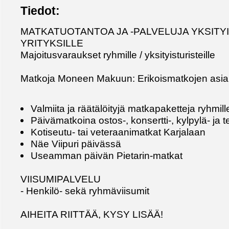
Tiedot:
MATKATUOTANTOA JA -PALVELUJA YKSITYI
YRITYKSILLE
Majoitusvaraukset ryhmille / yksityisturisteille
Matkoja Moneen Makuun: Erikoismatkojen asian
Valmiita ja räätälöityjä matkapaketteja ryhmill
Päivämatkoina ostos-, konsertti-, kylpylä- ja t
Kotiseutu- tai veteraanimatkat Karjalaan
Näe Viipuri päivässä
Useamman päivän Pietarin-matkat
VIISUMIPALVELU
- Henkilö- sekä ryhmäviisumit
AIHEITA RIITTÄÄ, KYSY LISÄÄ!