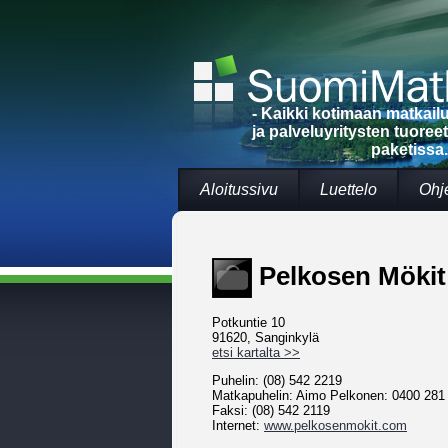
- Kaikki kotimaan matkai
ja palveluyritysten tuoree
paketissa.
Aloitussivu
Luettelo
Ohj
Pelkosen Mökit
Potkuntie 10
91620, Sanginkylä
etsi kartalta >>
Puhelin: (08) 542 2219
Matkapuhelin: Aimo Pelkonen: 0400 281 
Faksi: (08) 542 2119
Internet:
www.pelkosenmokit.com