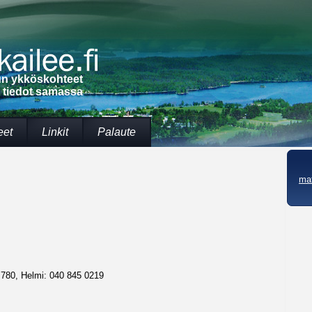
lun ykköskohteet
t tiedot samassa
eet
Linkit
Palaute
mat
780, Helmi: 040 845 0219