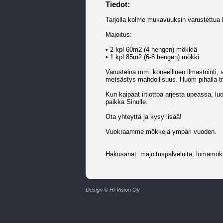
Tiedot:
Tarjolla kolme mukavuuksin varustettua 
Majoitus:
• 2 kpl 60m2 (4 hengen) mökkiä
• 1 kpl 85m2 (6-8 hengen) mökki
Varusteina mm. koneellinen ilmastointi,
metsästys mahdollisuus. Huom pihalla tra
Kun kaipaat irtiottoa arjesta upeassa, l
paikka Sinulle.
Ota yhteyttä ja kysy lisää!
Vuokraamme mökkejä ympäri vuoden.
Hakusanat: majoituspalveluita, lomamök
Design © Hi-Vision Oy