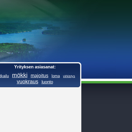
Yrityksen asiasanat:
mökki
majoitus
kailu
loma
virkistys
vuokraus
luonto