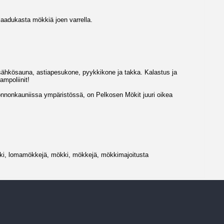
laadukasta mökkiä joen varrella.
 sähkösauna, astiapesukone, pyykkikone ja takka. Kalastus ja
mpoliinit!
uonnonkauniissa ympäristössä, on Pelkosen Mökit juuri oikea
ki, lomamökkejä, mökki, mökkejä, mökkimajoitusta