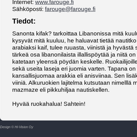
Internet:
www.farouge.fi
Sähköposti:
farouge@farouge.fi
Tiedot:
Sanonta kifak? tarkoittaa Libanonissa mitä kuul
kysyvät mitä kuuluu, he haluavat tietää nautitko
arabiaksi kaif, tulee ruuasta, viinistä ja hyväst
tärkeä osa libanonilaista illallispöytää ja niitä o
katetaan yleensä pöydän keskelle. Ruokailijoill
sekä useita laseja eri juomia varten. Tapana o
kansallisjuomaa arakkia eli anisviinaa. Sen lisäk
viiniä. Alkuruokien lajitelma kutsutaan nimelllä
mazmaze eli pikkuhiljaa nautiskellen.
Hyvää ruokahalua! Sahtein!
Design © Hi-Vision Oy