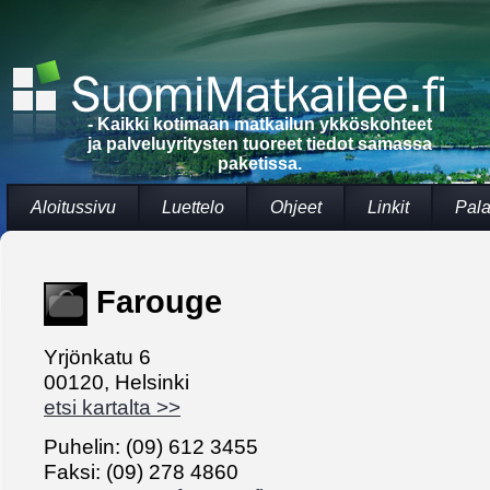
- Kaikki kotimaan matkailun ykköskohteet
ja palveluyritysten tuoreet tiedot samassa
paketissa.
Aloitussivu
Luettelo
Ohjeet
Linkit
Pala
Farouge
Yrjönkatu 6
00120, Helsinki
etsi kartalta >>
Puhelin: (09) 612 3455
Faksi: (09) 278 4860