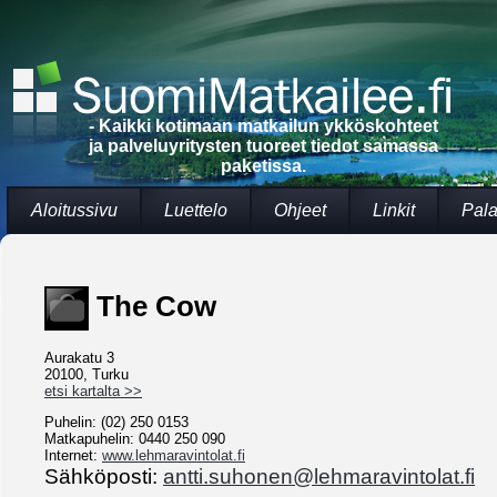
- Kaikki kotimaan matkailun ykköskohteet
ja palveluyritysten tuoreet tiedot samassa
paketissa.
Aloitussivu
Luettelo
Ohjeet
Linkit
Pala
The Cow
Aurakatu 3
20100, Turku
etsi kartalta >>
Puhelin: (02) 250 0153
Matkapuhelin: 0440 250 090
Internet:
www.lehmaravintolat.fi
Sähköposti:
antti.suhonen@lehmaravintolat.fi