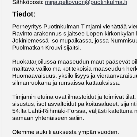
Sähköposti:
mirja.peltovuori@puotinkulma.fi
Tiedot:
Perheyritys Puotinkulman Timjami viehättää vi
Ravintolarakennus sijaitsee Lopen kirkonkylän
Jokiniemessä -solmupaikassa, jossa Nummisuu
Puolmatkan Krouvi sijaitsi.
Ruokatarjoilussa maaseudun maut pääsevät oike
maittava valikoima kotitekoisia maaseudun her
Huomaavaisuus, yksilöllisyys ja vieraanvarais
silmänruokana ja runsaissa kattauksissa.
Timjamin etuina ovat ilmastoidut ja toimivat tila
sisustus, isot asvaltoidut paikoitusalueet, sijaint
54:lta Lahti-Riihmäki-Forssa, väljästi katettuna 
samaan yhtenäiseen saliin.
Olemme auki tilauksesta ympäri vuoden.