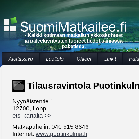
- Kaikki kotimaan matkailun ykköskohteet
ja palveluyritysten tuoreet tiedot samassa
paketissa.
Aloitussivu
Luettelo
Ohjeet
Linkit
Pala
Tilausravintola Puotinku
Nyynäistentie 1
12700, Loppi
etsi kartalta >>
Matkapuhelin: 040 515 8646
Internet:
www.puotinkulma.fi