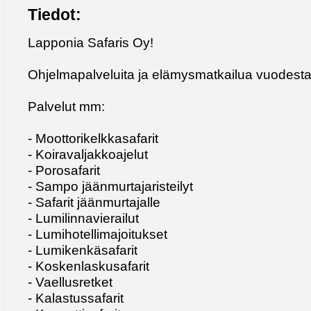
Tiedot:
Lapponia Safaris Oy!
Ohjelmapalveluita ja elämysmatkailua vuodest
Palvelut mm:
- Moottorikelkkasafarit
- Koiravaljakkoajelut
- Porosafarit
- Sampo jäänmurtajaristeilyt
- Safarit jäänmurtajalle
- Lumilinnavierailut
- Lumihotellimajoitukset
- Lumikenkäsafarit
- Koskenlaskusafarit
- Vaellusretket
- Kalastussafarit