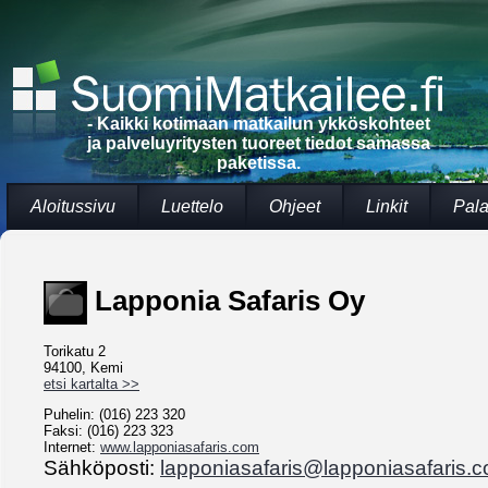
- Kaikki kotimaan matkailun ykköskohteet
ja palveluyritysten tuoreet tiedot samassa
paketissa.
Aloitussivu
Luettelo
Ohjeet
Linkit
Pala
Lapponia Safaris Oy
Torikatu 2
94100, Kemi
etsi kartalta >>
Puhelin: (016) 223 320
Faksi: (016) 223 323
Internet:
www.lapponiasafaris.com
Sähköposti:
lapponiasafaris@lapponiasafaris.