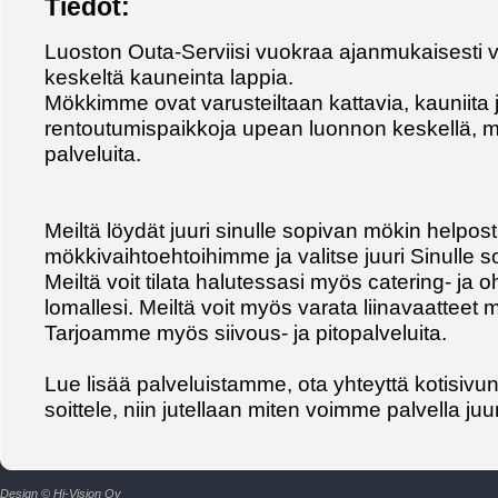
Tiedot:
Luoston Outa-Serviisi vuokraa ajanmukaisesti v
keskeltä kauneinta lappia.
Mökkimme ovat varusteiltaan kattavia, kauniita
rentoutumispaikkoja upean luonnon keskellä, m
palveluita.
Meiltä löydät juuri sinulle sopivan mökin helposti
mökkivaihtoehtoihimme ja valitse juuri Sinulle 
Meiltä voit tilata halutessasi myös catering- ja 
lomallesi. Meiltä voit myös varata liinavaatteet 
Tarjoamme myös siivous- ja pitopalveluita.
Lue lisää palveluistamme, ota yhteyttä kotisivu
soittele, niin jutellaan miten voimme palvella juu
Design © Hi-Vision Oy