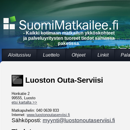
- Kaikki kotimaan matkailun ykköskohteet
ja palveluyritysten tuoreet tiedot samassa
paketissa.
Aloitussivu
Luettelo
Ohjeet
Linkit
Pala
Luoston Outa-Serviisi
Honkatie 2
99555, Luosto
etsi kartalta >>
Matkapuhelin: 040 0639 833
Internet:
www.luostonoutaserviisi.fi
Sähköposti:
myynti@luostonoutaserviisi.fi