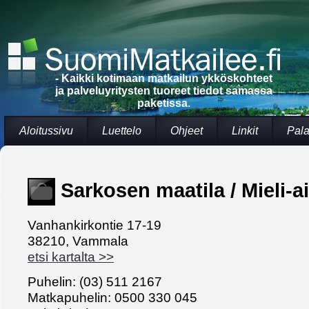
- Kaikki kotimaan matkailun ykköskohteet
ja palveluyritysten tuoreet tiedot samassa
paketissa.
Aloitussivu
Luettelo
Ohjeet
Linkit
Pala
Sarkosen maatila / Mieli-ai
Vanhankirkontie 17-19
38210, Vammala
etsi kartalta >>
Puhelin: (03) 511 2167
Matkapuhelin: 0500 330 045