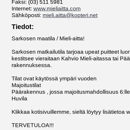
Faksi: (03) 511 5981
Internet:
www.mieliaitta.com
Sähköposti:
mieli.aitta@kopteri.net
Tiedot:
Sarkosen maatila / Mieli-aitta!
Sarkosen matkailutila tarjoaa upeat puitteet luo
kestitsee vieraitaan Kahvio Mieli-aitassa tai Pä
rakennuksessa.
Tilat ovat käytössä ympäri vuoden
Majoitustilat
Päärakennus , jossa majoitusmahdollisuus 6:lle 
Huvila
Klikkaa kotisivuillemme, sieltä löytyy lisätietoa 
TERVETULOA!!!