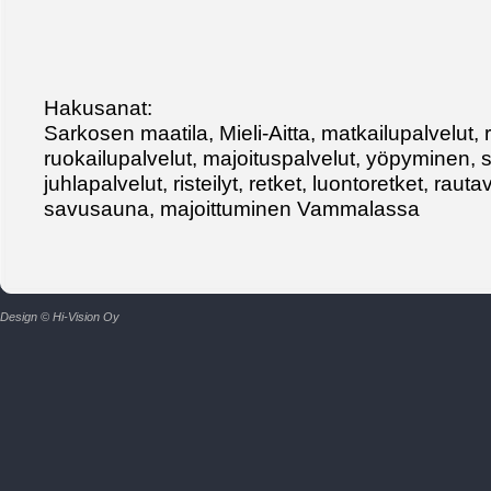
Hakusanat:
Sarkosen maatila, Mieli-Aitta, matkailupalvelut, r
ruokailupalvelut, majoituspalvelut, yöpyminen, 
juhlapalvelut, risteilyt, retket, luontoretket, raut
savusauna, majoittuminen Vammalassa
Design © Hi-Vision Oy