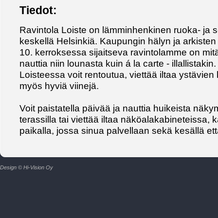
Tiedot:
Ravintola Loiste on lämminhenkinen ruoka- ja s
keskellä Helsinkiä. Kaupungin hälyn ja arkisten 
10. kerroksessa sijaitseva ravintolamme on mitä 
nauttia niin lounasta kuin á la carte - illallistak
Loisteessa voit rentoutua, viettää iltaa ystävien
myös hyviä viinejä.
Voit paistatella päivää ja nauttia huikeista näk
terassilla tai viettää iltaa näköalakabineteissa
paikalla, jossa sinua palvellaan sekä kesällä että
Design © Hi-Vision Oy