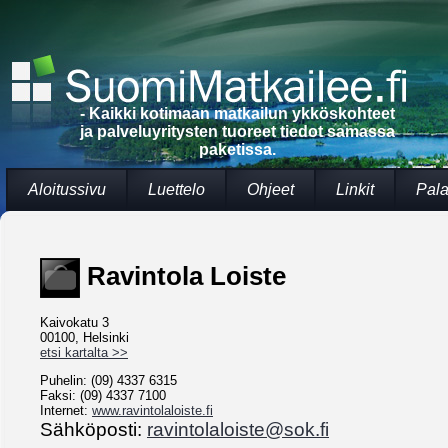
- Kaikki kotimaan matkailun ykköskohteet
ja palveluyritysten tuoreet tiedot samassa
paketissa.
Aloitussivu
Luettelo
Ohjeet
Linkit
Pala
Ravintola Loiste
Kaivokatu 3
00100, Helsinki
etsi kartalta >>
Puhelin: (09) 4337 6315
Faksi: (09) 4337 7100
Internet:
www.ravintolaloiste.fi
Sähköposti:
ravintolaloiste@sok.fi