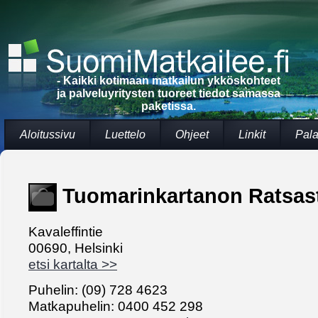
- Kaikki kotimaan matkailun ykköskohteet
ja palveluyritysten tuoreet tiedot samassa
paketissa.
Aloitussivu
Luettelo
Ohjeet
Linkit
Pala
Tuomarinkartanon Ratsas
Kavaleffintie
00690, Helsinki
etsi kartalta >>
Puhelin: (09) 728 4623
Matkapuhelin: 0400 452 298