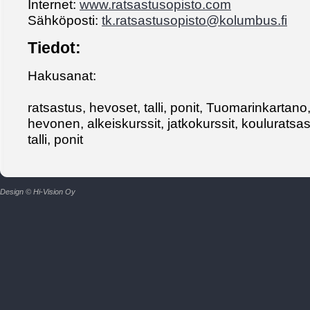
Internet:
www.ratsastusopisto.com
Sähköposti:
tk.ratsastusopisto@kolumbus.fi
Tiedot:
Hakusanat:
ratsastus, hevoset, talli, ponit, Tuomarinkartano
hevonen, alkeiskurssit, jatkokurssit, kouluratsa
talli, ponit
Design © Hi-Vision Oy