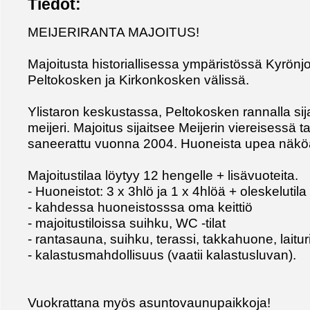
Tiedot:
MEIJERIRANTA MAJOITUS!
Majoitusta historiallisessa ympäristössä Kyrön
Peltokosken ja Kirkonkosken välissä.
Ylistaron keskustassa, Peltokosken rannalla sij
meijeri. Majoitus sijaitsee Meijerin viereisessä 
saneerattu vuonna 2004. Huoneista upea näköal
Majoitustilaa löytyy 12 hengelle + lisävuoteita.
- Huoneistot: 3 x 3hlö ja 1 x 4hlöä + oleskelutila
- kahdessa huoneistosssa oma keittiö
- majoitustiloissa suihku, WC -tilat
- rantasauna, suihku, terassi, takkahuone, laitur
- kalastusmahdollisuus (vaatii kalastusluvan).
Vuokrattana myös asuntovaunupaikkoja!