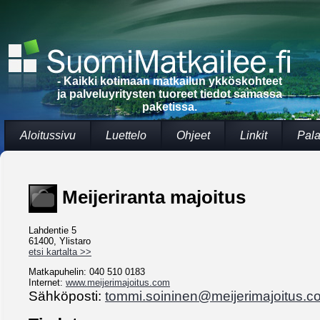
- Kaikki kotimaan matkailun ykköskohteet
ja palveluyritysten tuoreet tiedot samassa
paketissa.
Aloitussivu
Luettelo
Ohjeet
Linkit
Pala
Meijeriranta majoitus
Lahdentie 5
61400, Ylistaro
etsi kartalta >>
Matkapuhelin: 040 510 0183
Internet:
www.meijerimajoitus.com
Sähköposti:
tommi.soininen@meijerimajoitus.c