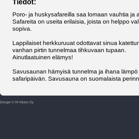
Tiedot:
Poro- ja huskysafareilla saa lomaan vauhtia ja 
Safareita on useita erilaisia, joista on helppo v
sopiva.
Lappilaiset herkkuruuat odottavat sinua katettun
vanhan pirtin tunnelmaa tihkuvaan tupaan.
Ainutlaatuinen elämys!
Savusaunan hämyisä tunnelma ja ihana lämpö 
safaripäivän. Savusauna on suomalaista perinn
Design © Hi-Vision Oy