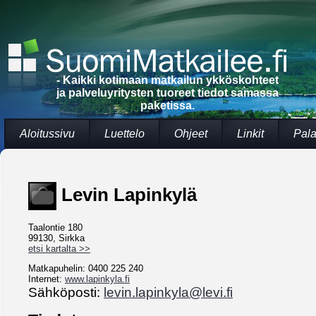
- Kaikki kotimaan matkailun ykköskohteet
ja palveluyritysten tuoreet tiedot samassa
paketissa.
Aloitussivu
Luettelo
Ohjeet
Linkit
Pala
Levin Lapinkylä
Taalontie 180
99130, Sirkka
etsi kartalta >>
Matkapuhelin: 0400 225 240
Internet:
www.lapinkyla.fi
Sähköposti:
levin.lapinkyla@levi.fi