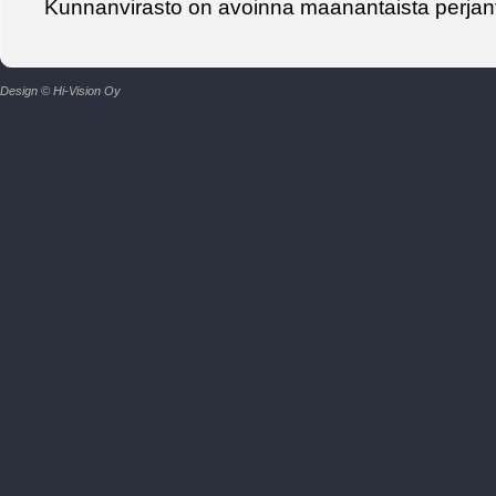
Kunnanvirasto on avoinna maanantaista perjant
Design © Hi-Vision Oy