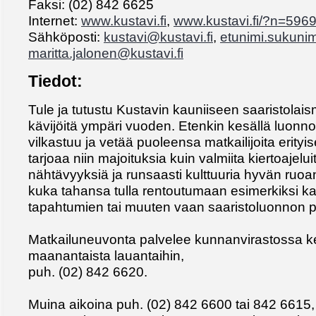
Faksi: (02) 842 6625
Internet:
www.kustavi.fi
,
www.kustavi.fi/?n=596
Sähköposti:
kustavi@kustavi.fi
,
etunimi.sukunim
maritta.jalonen@kustavi.fi
Tiedot:
Tule ja tutustu Kustavin kauniiseen saaristolai
kävijöitä ympäri vuoden. Etenkin kesällä luonn
vilkastuu ja vetää puoleensa matkailijoita erityi
tarjoaa niin majoituksia kuin valmiita kiertoajel
nähtävyyksiä ja runsaasti kulttuuria hyvän ruoan
kuka tahansa tulla rentoutumaan esimerkiksi ka
tapahtumien tai muuten vaan saaristoluonnon p
Matkailuneuvonta palvelee kunnanvirastossa 
maanantaista lauantaihin,
puh. (02) 842 6620.
Muina aikoina puh. (02) 842 6600 tai 842 6615,