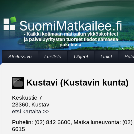
- Kaikki kotimaan matkailun ykköskohteet
ja palveluyritysten tuoreet tiedot samassa
paketissa.
Aloitussivu
Luettelo
Ohjeet
Linkit
Pala
Kustavi (Kustavin kunta)
Keskustie 7
23360, Kustavi
etsi kartalta >>
Puhelin: (02) 842 6600, Matkailuneuvonta: (02)
6615