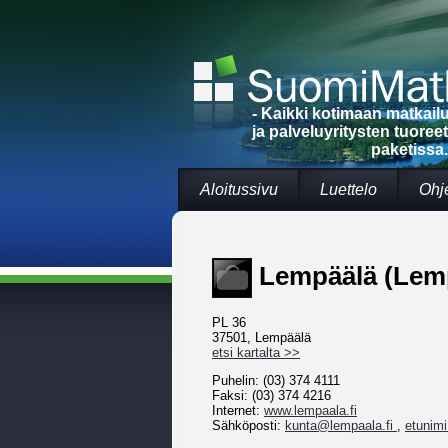
- Kaikki kotimaan matkai
ja palveluyritysten tuoree
paketissa.
Aloitussivu
Luettelo
Ohj
Lempäälä (Lemp
PL 36
37501, Lempäälä
etsi kartalta >>
Puhelin: (03) 374 4111
Faksi: (03) 374 4216
Internet:
www.lempaala.fi
Sähköposti:
kunta@lempaala.fi
,
etunim