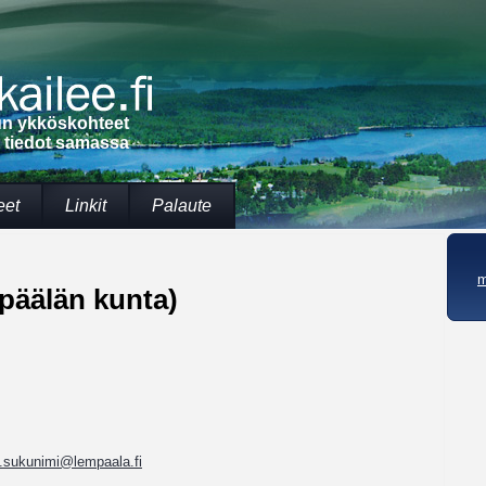
lun ykköskohteet
t tiedot samassa
eet
Linkit
Palaute
m
äälän kunta)
i.sukunimi@lempaala.fi