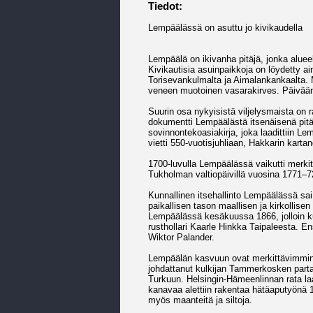
Tiedot:
Lempäälässä on asuttu jo kivikaudella
Lempäälä on ikivanha pitäjä, jonka aluee
Kivikautisia asuinpaikkoja on löydetty a
Torisevankulmalta ja Aimalankankaalta. 
veneen muotoinen vasarakirves. Päivää
Suurin osa nykyisistä viljelysmaista on 
dokumentti Lempäälästä itsenäisenä pit
sovinnontekoasiakirja, joka laadittiin
vietti 550-vuotisjuhliaan, Hakkarin karta
1700-luvulla Lempäälässä vaikutti merkit
Tukholman valtiopäivillä vuosina 1771–
Kunnallinen itsehallinto Lempäälässä sai 
paikallisen tason maallisen ja kirkollisen
Lempäälässä kesäkuussa 1866, jolloin k
rusthollari Kaarle Hinkka Taipaleesta. E
Wiktor Palander.
Lempäälän kasvuun ovat merkittävimmin v
johdattanut kulkijan Tammerkosken parta
Turkuun. Helsingin-Hämeenlinnan rata la
kanavaa alettiin rakentaa hätäaputyönä 1
myös maanteitä ja siltoja.