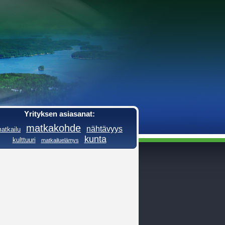
Yrityksen asiasanat:
matkakohde
nähtävyys
atkailu
kunta
kulttuuri
matkailuelämys