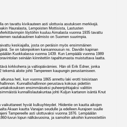
lla on tavattu kivikauteen asti ulottuvia asutuksen merkkejä.
inakin Hauralasta, Lempoisten Mottisista, Lastusten
Merkittävimpiin löytöihin kuuluu Aimalasta vuonna 1935 tavattu
niemen rautakautinen kalmisto on Suomen suurimpia.
raivattu keskiajalla, josta on peräisin myös ensimmäinen
äjänä. Se on talonpoikien kansannousun ns. Davidin kapinan
 Lempäälän Kuokkalassa vuonna 1439. Kun Lempäälä vuonna 1989
noravintolan seinään kiinnitettiin tapahtumasta muistuttava laatta.
tävä kirkkoherra ja valtiopäivämies. Hän oli Erik Edner, jonka
72 tekemä aloite johti Tampereen kaupungin perustamiseen.
alkunsa heti, kun vuonna 1865 annettu laki erotti toisistaan
 hallinnon. Kunnallishallinnon perustava kokous pidettiin
untakokouksen ensimmäiseksi puheenjohtajaksi valittiin
nsimmäistä kunnallislautakuntaa johti Kuljun kartanon isäntä Knut
aikuttaneet hyvät kulkuyhteydet. Hiidentie on kautta aikojen
alta Akaan kautta Vanajan seudulle ja edelleen Aurajoen suulle
ajeni Tampereelle asti ulottuvaksi vuonna 1876. Lempäälän
860-luvun lopun nälkävuosina, ja samoihin aikoihin kunnostettiin