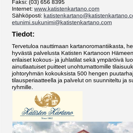
Faksi: (03) 656 8395
Internet:
www.katistenkartano.com
Sähköposti:
katistenkartano@katistenkartano.
etunimi.sukunimi@katistenkartano.com
Tiedot:
Tervetuloa nauttimaan kartanoromantiikasta, her
hyvästä palvelusta Katisten Kartanoon Hämeen
erilaiset kokous- ja juhlatilat sekä ympäröivä luo
ainutlaatuiset puitteet unohtumattomille tilaisuu
johtoryhmän kokouksista 500 hengen puutarhajuh
tilausperiaatteella ja palvelut on suunniteltu ja 
ryhmille.