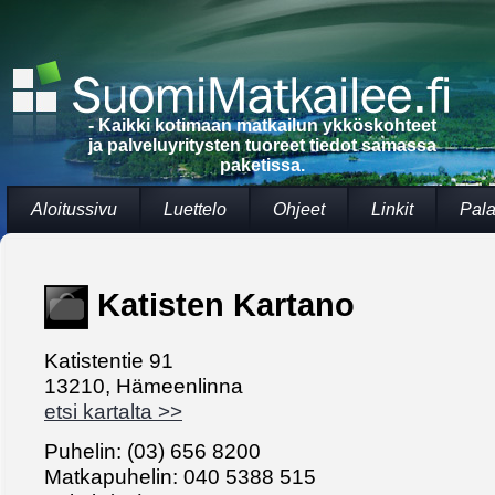
- Kaikki kotimaan matkailun ykköskohteet
ja palveluyritysten tuoreet tiedot samassa
paketissa.
Aloitussivu
Luettelo
Ohjeet
Linkit
Pala
Katisten Kartano
Katistentie 91
13210, Hämeenlinna
etsi kartalta >>
Puhelin: (03) 656 8200
Matkapuhelin: 040 5388 515