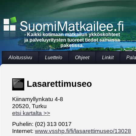
- Kaikki kotimaan matkailun ykköskohteet
ja palveluyritysten tuoreet tiedot samassa
paketissa.
Aloitussivu
Luettelo
Ohjeet
Linkit
Pala
Lasarettimuseo
Kiinamyllynkatu 4-8
20520, Turku
etsi kartalta >>
Puhelin: (02) 313 0017
Internet:
www.vsshp.fi/fi/lasarettimuseo/13028