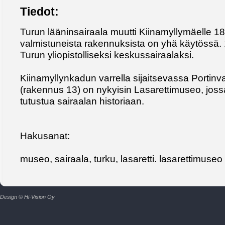
Tiedot:
Turun lääninsairaala muutti Kiinamyllymäelle 1
valmistuneista rakennuksista on yhä käytössä. 
Turun yliopistolliseksi keskussairaalaksi.
Kiinamyllynkadun varrella sijaitsevassa Portinva
(rakennus 13) on nykyisin Lasarettimuseo, jos
tutustua sairaalan historiaan.
Hakusanat:
museo, sairaala, turku, lasaretti. lasarettimuseo
Design © Hi-Vision Oy