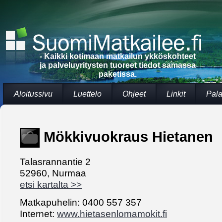
- Kaikki kotimaan matkailun ykköskohteet
ja palveluyritysten tuoreet tiedot samassa
paketissa.
Aloitussivu
Luettelo
Ohjeet
Linkit
Pala
Mökkivuokraus Hietanen
Talasrannantie 2
52960, Nurmaa
etsi kartalta >>
Matkapuhelin: 0400 557 357
Internet:
www.hietasenlomamokit.fi