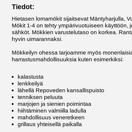
Tiedot:
Hietasen lomamökit sijaitsevat Mäntyharjulla, V
Mökit 1-4 on tehty ympärivuotuiseen käyttöön,
sähköt. Mökkien varustelutaso on korkea. Ranta
hyvin uimarannaksi.
Mökkeilyn ohessa tarjoamme myös monenlaisia v
harrastusmahdollisuuksia kuten esimerkiksi:
kalastusta
lenkkeilyä
lähellä Repoveden kansallispuisto
tenniksen peluuta
marjojen ja sienien poimintaa
hiihtäminen valmiilla ladulla
mahdollisuus veneretkeen
grillaus yhteisellä paikalla