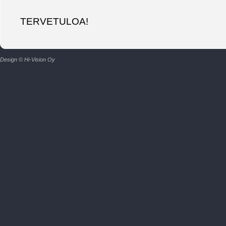
TERVETULOA!
Design © Hi-Vision Oy