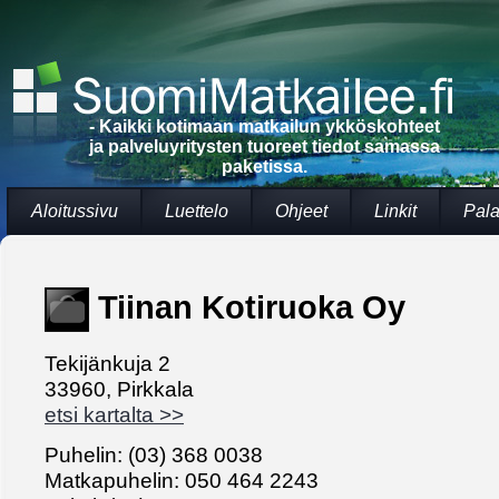
- Kaikki kotimaan matkailun ykköskohteet
ja palveluyritysten tuoreet tiedot samassa
paketissa.
Aloitussivu
Luettelo
Ohjeet
Linkit
Pala
Tiinan Kotiruoka Oy
Tekijänkuja 2
33960, Pirkkala
etsi kartalta >>
Puhelin: (03) 368 0038
Matkapuhelin: 050 464 2243