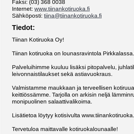
Faksi: (03) 368 0038
Internet:
www.tiinankotiruoka.fi
Sähköposti:
tiina@tiinankotiruoka.fi
Tiedot:
Tiinan Kotiruoka Oy!
Tiinan kotiruoka on lounasravintola Pirkkalassa
Palveluihimme kuuluu lisäksi pitopalvelu, juhlatil
leivonnaistilaukset sekä astiavuokraus.
Valmistamme maukkaan ja terveellisen kotiru
keittiössämme. Tarjolla on arkisin neljä lämmin
monipuolinen salaattivalikoima.
Lisätietoa löytyy kotisivulta www.tiinankotiruoka.f
Tervetuloa maittavalle kotiruokalounaalle!