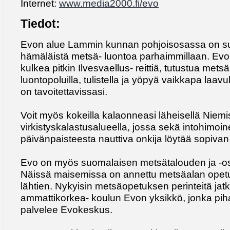
Internet:
www.media2000.fi/evo
Tiedot:
Evon alue Lammin kunnan pohjoisosassa on su
hämäläistä metsä- luontoa parhaimmillaan. Evon 
kulkea pitkin Ilvesvaellus- reittiä, tutustua mets
luontopoluilla, tulistella ja yöpyä vaikkapa laavu
on tavoitettavissasi.
Voit myös kokeilla kalaonneasi läheisellä Niemi
virkistyskalastusalueella, jossa sekä intohimoin
päivänpaisteesta nauttiva onkija löytää sopivan
Evo on myös suomalaisen metsätalouden ja -o
Näissä maisemissa on annettu metsäalan opet
lähtien. Nykyisin metsäopetuksen perinteitä j
ammattikorkea- koulun Evon yksikkö, jonka pihap
palvelee Evokeskus.