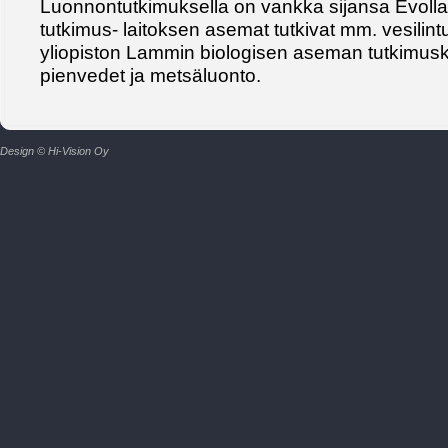
Luonnontutkimuksella on vankka sijansa Evolla.
tutkimus- laitoksen asemat tutkivat mm. vesilintu
yliopiston Lammin biologisen aseman tutkimus
pienvedet ja metsäluonto.
Design © Hi-Vision Oy