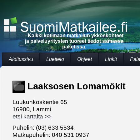
- Kaikki kotimaan matkailun ykköskohteet
ja palveluyritysten tuoreet tiedot samassa
paketissa.
Aloitussivu
Luettelo
Ohjeet
Linkit
Pala
Laaksosen Lomamökit
Luukunkoskentie 65
16900, Lammi
etsi kartalta >>
Puhelin: (03) 633 5534
Matkapuhelin: 040 531 0937