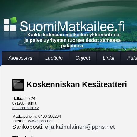
- Kaikki kotimaan matkailun ykköskohteet
ja palveluyritysten tuoreet tiedot samassa
paketissa.
Aloitussivu
Luettelo
Ohjeet
Linkit
Pala
Koskenniskan Kesäteatteri
Halkiantie 24
07190, Halkia
etsi kartalta >>
Matkapuhelin: 0400 300294
Internet:
www.ppns.net
Sähköposti:
eija.kainulainen@ppns.net