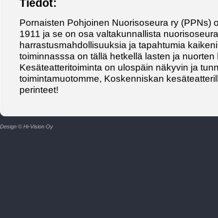
Tiedot:
Pornaisten Pohjoinen Nuorisoseura ry (PPNs) 
1911 ja se on osa valtakunnallista nuorisoseura
harrastusmahdollisuuksia ja tapahtumia kaikeni
toiminnasssa on tällä hetkellä lasten ja nuorte
Kesäteatteritoiminta on ulospäin näkyvin ja tun
toimintamuotomme, Koskenniskan kesäteatterilla
perinteet!
Design © Hi-Vision Oy