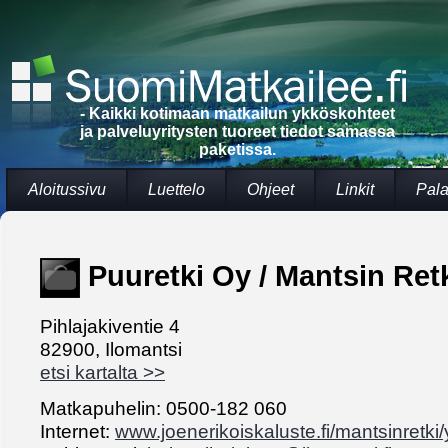
- Kaikki kotimaan matkailun ykköskohteet
ja palveluyritysten tuoreet tiedot samassa
paketissa.
Aloitussivu
Luettelo
Ohjeet
Linkit
Pala
Puuretki Oy / Mantsin Ret
Pihlajakiventie 4
82900, Ilomantsi
etsi kartalta >>
Matkapuhelin: 0500-182 060
Internet:
www.joenerikoiskaluste.fi/mantsinretki