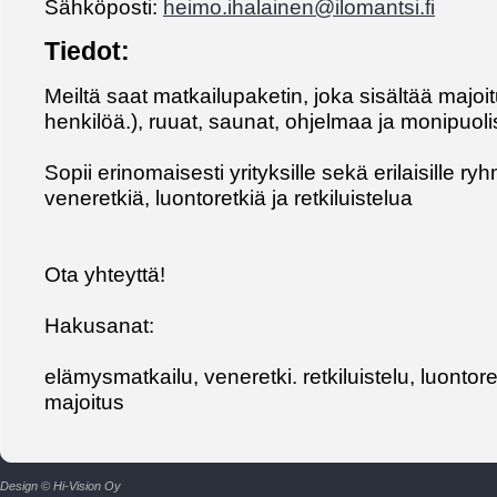
Sähköposti:
heimo.ihalainen@ilomantsi.fi
Tiedot:
Meiltä saat matkailupaketin, joka sisältää majo
henkilöä.), ruuat, saunat, ohjelmaa ja monipuol
Sopii erinomaisesti yrityksille sekä erilaisille r
veneretkiä, luontoretkiä ja retkiluistelua
Ota yhteyttä!
Hakusanat:
elämysmatkailu, veneretki. retkiluistelu, luontore
majoitus
Design © Hi-Vision Oy